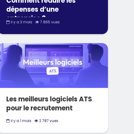
Comment réduire les
dépenses d’une
entreprise ?
il y a 3 mois
7 865 vues
Les meilleurs logiciels ATS
pour le recrutement
il y a 1 mois
2 787 vues