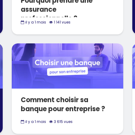
Pourquoi prendre une
assurance
professionnelle ?
il y a 1 mois
1 141 vues
Comment choisir sa
banque pour entreprise ?
il y a 1 mois
3 615 vues