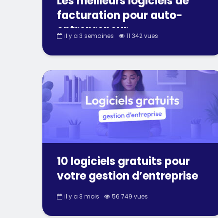
Les meilleurs logiciels de
facturation pour auto-
entrepreneur
il y a 3 semaines
11 342 vues
10 logiciels gratuits pour
votre gestion d’entreprise
il y a 3 mois
56 749 vues