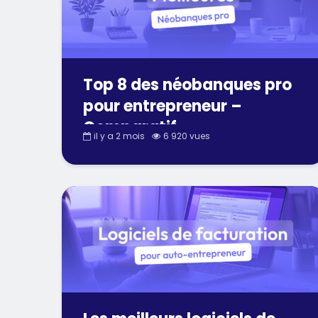
Top 8 des néobanques pro
pour entrepreneur –
Comparatif
il y a 2 mois
6 920 vues