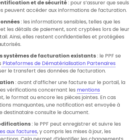
tification et de sécurité
: pour s’assurer que seuls
isés peuvent accéder aux informations de facturation.
données
: les informations sensibles, telles que les
t les détails de paiement, sont cryptées lors de leur
ail. Ainsi, elles restent confidentielles et protégées
utorisés.
es systèmes de facturation existants
: le PPF se
s
Plateformes de Dématérialisation Partenaires
iser le transfert des données de facturation.
cation
: avant d’afficher une facture sur le portail, la
es vérifications concernant les
mentions
t, le format ou encore les pièces jointes. En cas
tions manquantes, une notification est envoyée à
e destinataire consulte le document.
odifications
: le PPF peut enregistrer et suivre les
es aux factures
, y compris les mises à jour, les
rections. Cela permet d’identifier les changements