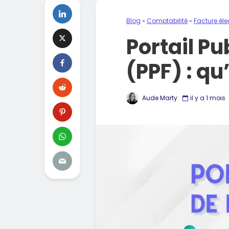
Blog
»
Comptabilité
»
Facture éle
Portail Pu
(PPF) : qu
Aude Marty
il y a 1 mois