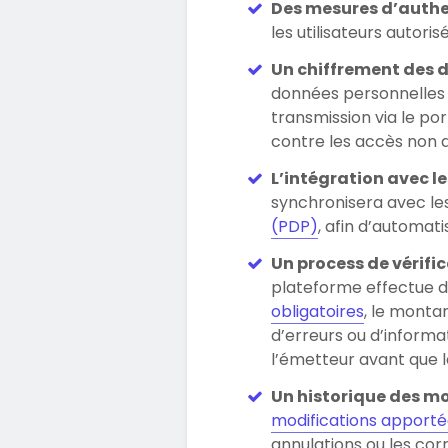
Des mesures d’authen
les utilisateurs autor
Un chiffrement des 
données personnelles e
transmission via le port
contre les accès non a
L’intégration avec l
synchronisera avec le
(PDP)
, afin d’automat
Un process de vérifi
plateforme effectue d
obligatoires
, le montan
d’erreurs ou d’informa
l’émetteur avant que l
Un historique des m
modifications apporté
annulations ou les cor