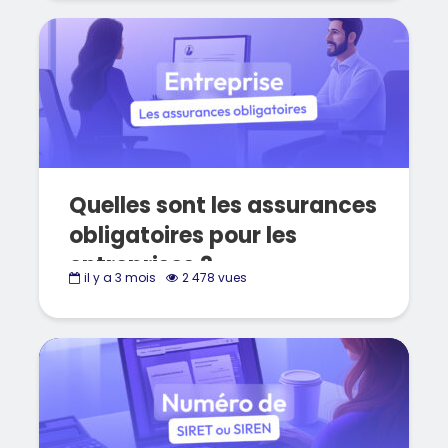
Quelles sont les assurances
obligatoires pour les
entreprises ?
il y a 3 mois
2 478 vues