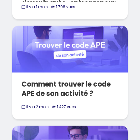
devenir auto-entrepreneur
il y a 1 mois
1 798 vues
Comment trouver le code
APE de son activité ?
il y a 2 mois
1 427 vues