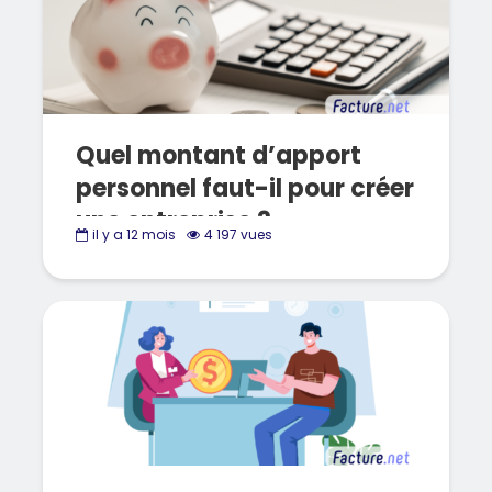
Quel montant d’apport
personnel faut-il pour créer
une entreprise ?
il y a 12 mois
4 197 vues