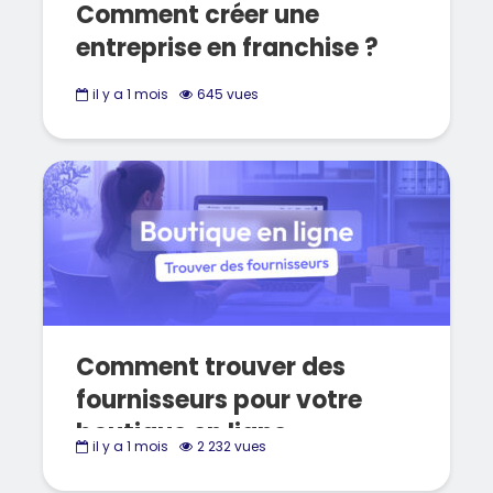
Comment créer une
entreprise en franchise ?
il y a 1 mois
645 vues
Comment trouver des
fournisseurs pour votre
boutique en ligne
il y a 1 mois
2 232 vues