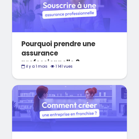
Pourquoi prendre une
assurance
professionnelle ?
il y a 1 mois
1 141 vues