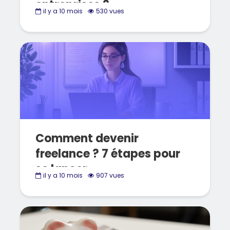
entreprises ?
il y a 10 mois
530 vues
Comment devenir
freelance ? 7 étapes pour
se lancer
il y a 10 mois
907 vues