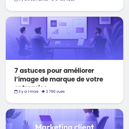
7 astuces pour améliorer
l’image de marque de votre
entreprise
il y a 1 mois
2 790 vues