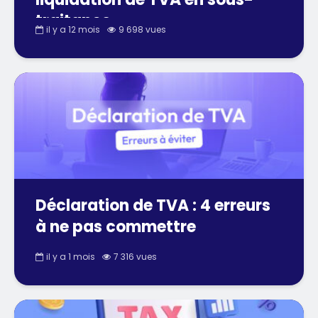
traitance
il y a 12 mois
9 698 vues
Déclaration de TVA : 4 erreurs
à ne pas commettre
il y a 1 mois
7 316 vues